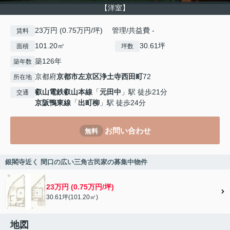
【洋室】
23万円 (0.75万円/坪) 管理/共益費 -
賃料
101.20㎡
30.61坪
面積
坪数
築126年
築年数
京都府
京都市左京区
浄土寺西田町
72
所在地
叡山電鉄叡山本線
「
元田中
」駅 徒歩21分
交通
京阪鴨東線
「
出町柳
」駅 徒歩24分
お問い合わせ
無料
銀閣寺近く 間口の広い三角古民家の募集中物件
23万円 (0.75万円/坪)
30.61坪(101.20㎡)
地図