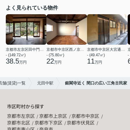
よく見られている物件
京都市左京区田中門前町
京都市中京区西ノ京西月光町
京都市中京区大宮通姉小路下る姉大宮町東側
- (149.72㎡)
- (75.80㎡)
- (49.47㎡)
-
38.5
22
11
万円
万円
万円
舗(賃貸)一覧
元田中駅
銀閣寺近く 間口の広い三角古民家
市区町村から探す
京都市左京区
京都市上京区
京都市中京区
京都市北区
京都市下京区
京都市伏見区
京都市東山区
奈良市