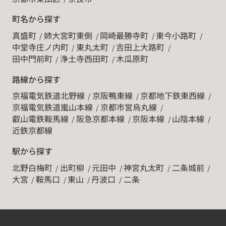
町名から探す
真盛町
姉大宮町東側
岡崎最勝寺町
東今小路町
中堂寺庄ノ内町
東丸太町
吉田上大路町
田中門前町
浄土寺西田町
木瓜原町
路線から探す
京福電気鉄道北野線
京阪鴨東線
京都地下鉄東西線
京福電気鉄道嵐山本線
京都市営烏丸線
叡山電鉄鞍馬線
阪急京都本線
京阪本線
山陰本線
近鉄京都線
駅から探す
北野白梅町
出町柳
元田中
神宮丸太町
二条城前
大宮
鞍馬口
東山
丹波口
二条