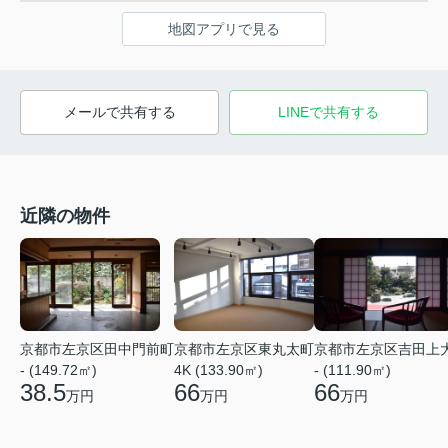
地図アプリで見る
メールで共有する
LINEで共有する
近隣の物件
京都市左京区田中門前町
京都市左京区東丸太町
京都市左京区吉田上
- (149.72㎡)
4K (133.90㎡)
- (111.90㎡)
38.5
66
66
万円
万円
万円