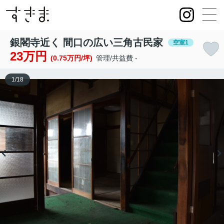
銀閣寺近く 間口の広い三角古民家
空室1
23万円
(0.75万円/坪)
管理/共益費 -
1
/
18