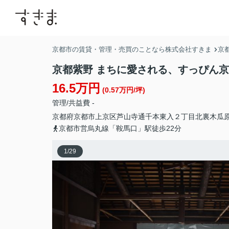
京都市の賃貸・管理・売買のことなら株式会社すきま
京
京都紫野 まちに愛される、すっぴん
16.5万円
(0.57万円/坪)
管理/共益費 -
京都府
京都市上京区
芦山寺通千本東入２丁目北裏
木瓜原
京都市営烏丸線「鞍馬口」駅徒歩22分
1
/
29