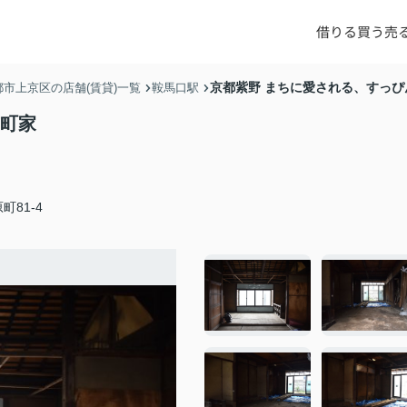
借りる
買う
売
京都紫野 まちに愛される、すっぴ
都市上京区の店舗(賃貸)一覧
鞍馬口駅
京町家
町81-4