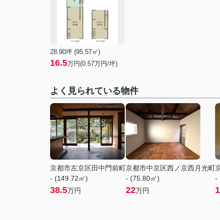
28.90坪 (95.57㎡)
16.5
万円(0.57万円/坪)
よく見られている物件
京都市左京区田中門前町
京都市中京区西ノ京西月光町
- (149.72㎡)
- (75.80㎡)
-
38.5
22
1
万円
万円