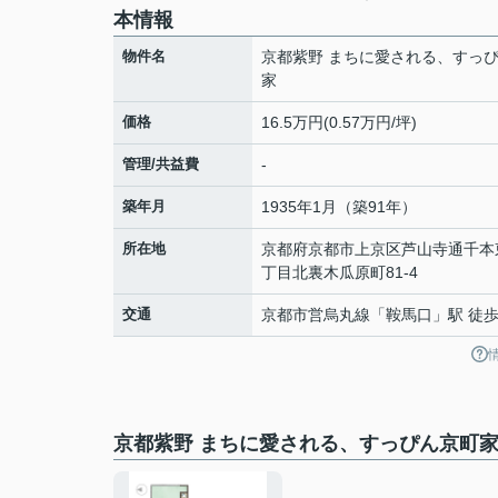
本情報
物件名
京都紫野 まちに愛される、すっ
家
価格
16.5万円(0.57万円/坪)
管理/共益費
-
築年月
1935年1月（築91年）
所在地
京都府
京都市上京区
芦山寺通千本
丁目北裏
木瓜原町81-4
交通
京都市営烏丸線
「
鞍馬口
」駅 徒歩
京都紫野 まちに愛される、すっぴん京町