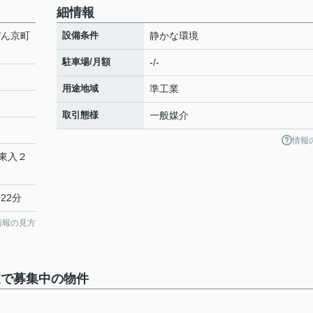
細情報
ぴん京町
設備条件
静かな環境
駐車場/月額
-/-
用途地域
準工業
取引態様
一般媒介
情報
東入２
22分
情報の見方
家で募集中の物件