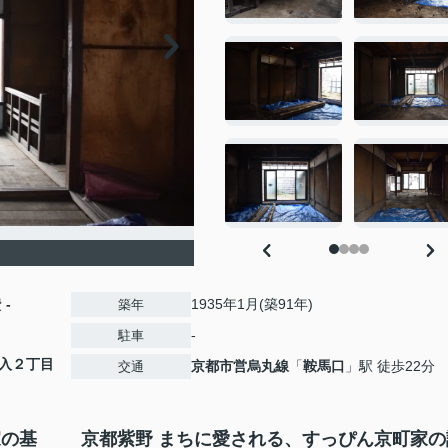
費
-
1935年1月(築91年)
築年
-
駐車
入２丁目
京都市営烏丸線
「
鞍馬口
」駅 徒歩22分
交通
家の基
京都紫野 まちに愛される、すっぴん京町家の