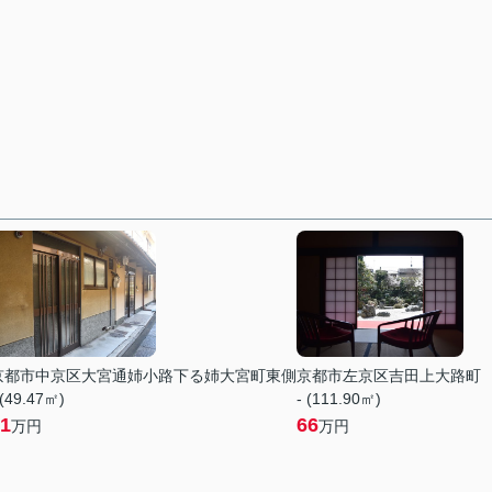
京都市中京区大宮通姉小路下る姉大宮町東側
京都市左京区吉田上大路町
 (49.47㎡)
- (111.90㎡)
1
66
万円
万円