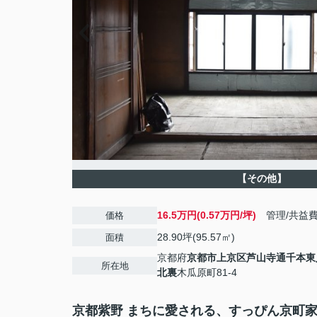
【その他】
16.5万円(0.57万円/坪)
管理/共益
価格
28.90坪(95.57㎡)
面積
京都府
京都市上京区
芦山寺通千本東
所在地
北裏
木瓜原町81-4
京都紫野 まちに愛される、すっぴん京町