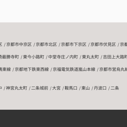
区
京都市中京区
京都市北区
京都市下京区
京都市伏見区
京
崎最勝寺町
東今小路町
中堂寺庄ノ内町
東丸太町
吉田上大路
鴨東線
京都地下鉄東西線
京福電気鉄道嵐山本線
京都市営烏丸
中
神宮丸太町
二条城前
大宮
鞍馬口
東山
丹波口
二条