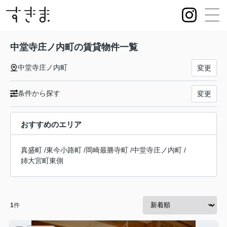
中堂寺庄ノ内町の賃貸物件一覧
中堂寺庄ノ内町
変更
条件から探す
変更
おすすめのエリア
真盛町
/
東今小路町
/
岡崎最勝寺町
/
中堂寺庄ノ内町
/
姉大宮町東側
1
件