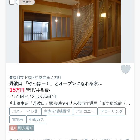
一戸建て
京都市下京区中堂寺庄ノ内町
丹波口 「やっほー！」とオープンになれる京町家
15
万円
管理/共益費-
- / 54.94㎡ / 2LDK /築87年
山陰本線「丹波口」駅 徒歩9分
京都市交通局「市立病院前（京都市中京区）」バス停下車 徒歩5分
バス・トイレ別
室内洗濯機置場
バルコニー
フローリング
電気有
都市ガス
礼0
即入居可