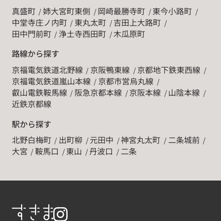
真盛町
姉大宮町東側
岡崎最勝寺町
東今小路町
中堂寺庄ノ内町
東丸太町
吉田上大路町
田中門前町
浄土寺西田町
木瓜原町
路線から探す
京福電気鉄道北野線
京阪鴨東線
京都地下鉄東西線
京福電気鉄道嵐山本線
京都市営烏丸線
叡山電鉄鞍馬線
阪急京都本線
京阪本線
山陰本線
近鉄京都線
駅から探す
北野白梅町
出町柳
元田中
神宮丸太町
二条城前
大宮
鞍馬口
東山
丹波口
二条