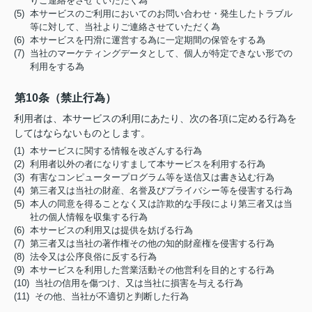
りご連絡をさせていただく為
(5) 本サービスのご利用においてのお問い合わせ・発生したトラブル
等に対して、当社よりご連絡させていただく為
(6) 本サービスを円滑に運営する為に一定期間の保管をする為
(7) 当社のマーケティングデータとして、個人が特定できない形での
利用をする為
第10条（禁止行為）
利用者は、本サービスの利用にあたり、次の各項に定める行為を
してはならないものとします。
(1) 本サービスに関する情報を改ざんする行為
(2) 利用者以外の者になりすまして本サービスを利用する行為
(3) 有害なコンピュータープログラム等を送信又は書き込む行為
(4) 第三者又は当社の財産、名誉及びプライバシー等を侵害する行為
(5) 本人の同意を得ることなく又は詐欺的な手段により第三者又は当
社の個人情報を収集する行為
(6) 本サービスの利用又は提供を妨げる行為
(7) 第三者又は当社の著作権その他の知的財産権を侵害する行為
(8) 法令又は公序良俗に反する行為
(9) 本サービスを利用した営業活動その他営利を目的とする行為
(10) 当社の信用を傷つけ、又は当社に損害を与える行為
(11) その他、当社が不適切と判断した行為