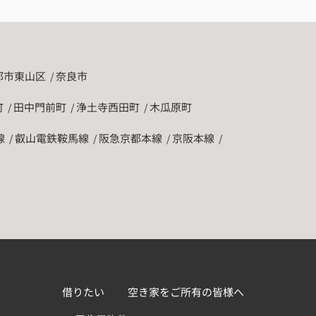
都市東山区
奈良市
町
田中門前町
浄土寺西田町
木瓜原町
線
叡山電鉄鞍馬線
阪急京都本線
京阪本線
借りたい
空き家をご所有の皆様へ