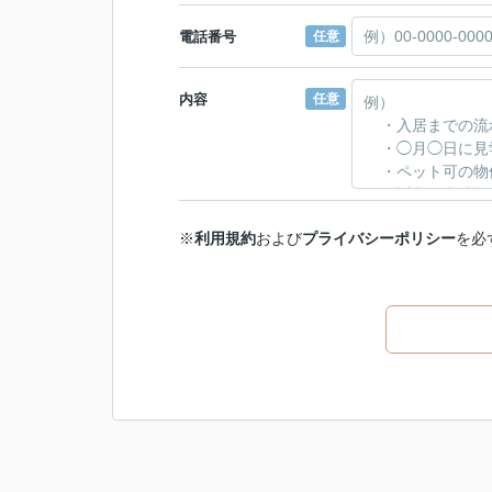
電話番号
任意
内容
任意
※
利用規約
および
プライバシーポリシー
を必