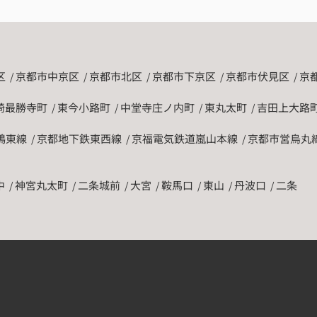
区
京都市中京区
京都市北区
京都市下京区
京都市伏見区
京
崎最勝寺町
東今小路町
中堂寺庄ノ内町
東丸太町
吉田上大路
鴨東線
京都地下鉄東西線
京福電気鉄道嵐山本線
京都市営烏丸
中
神宮丸太町
二条城前
大宮
鞍馬口
東山
丹波口
二条