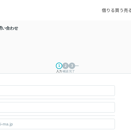
借りる
買う
売
問い合わせ
入力
確認
完了