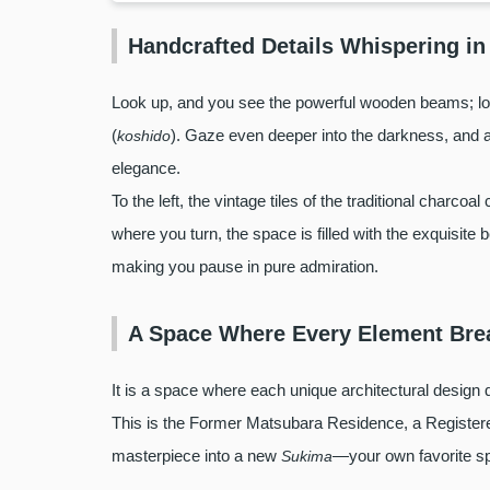
Handcrafted Details Whispering in
Look up, and you see the powerful wooden beams; lo
(
). Gaze even deeper into the darkness, and 
koshido
elegance.
To the left, the vintage tiles of the traditional charcoa
where you turn, the space is filled with the exquisi
making you pause in pure admiration.
A Space Where Every Element Brea
It is a space where each unique architectural design q
This is the Former Matsubara Residence, a Registered
masterpiece into a new
—your own favorite s
Sukima