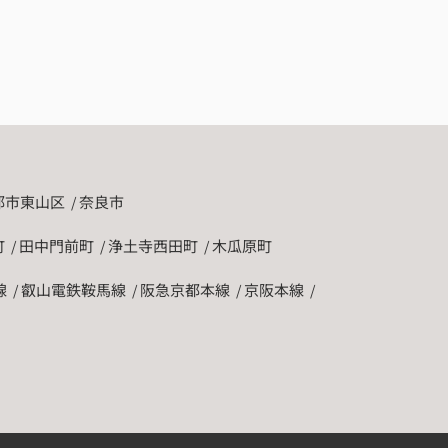
都市東山区
奈良市
町
田中門前町
浄土寺西田町
木瓜原町
線
叡山電鉄鞍馬線
阪急京都本線
京阪本線