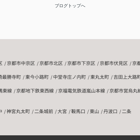
ブログトップへ
区
京都市中京区
京都市北区
京都市下京区
京都市伏見区
京
崎最勝寺町
東今小路町
中堂寺庄ノ内町
東丸太町
吉田上大路
鴨東線
京都地下鉄東西線
京福電気鉄道嵐山本線
京都市営烏丸
中
神宮丸太町
二条城前
大宮
鞍馬口
東山
丹波口
二条