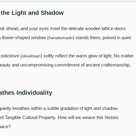
 the Light and Shadow
ok ahead, and your eyes meet the delicate wooden lattice doors
a flower-shaped window (
) stands there, poised in quiet
hanatomado
l cookstove (
) softly reflect the warm glow of light. No matter
okudosan
te beauty and uncompromising commitment of ancient craftsmanship,
thes Individuality
uietly breathes within a subtle gradation of light and shadow.
 Tangible Cultural Property. How will we weave this historic
pace?