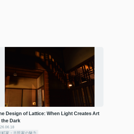
he Design of Lattice: When Light Creates Art
n the Dark
26.06.18
京町家・古民家の魅力