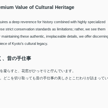
emium Value of Cultural Heritage
uires a deep reverence for history combined with highly specialized
se strict conservation standards as limitations; rather, we see them
maintaining these authentic, irreplaceable details, we offer discernin
piece of Kyoto’s cultural legacy.
く、昔の手仕事
を凝らすと、花窓がひっそりと佇んでいます。
。どこを切り取っても昔の手仕事の美しさとこだわりが詰まって