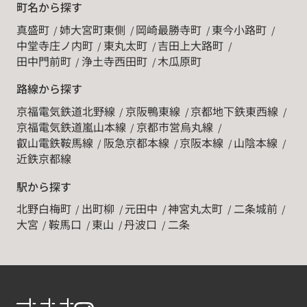
町名から探す
真盛町
姉大宮町東側
岡崎最勝寺町
東今小路町
中堂寺庄ノ内町
東丸太町
吉田上大路町
田中門前町
浄土寺西田町
木瓜原町
路線から探す
京福電気鉄道北野線
京阪鴨東線
京都地下鉄東西線
京福電気鉄道嵐山本線
京都市営烏丸線
叡山電鉄鞍馬線
阪急京都本線
京阪本線
山陰本線
近鉄京都線
駅から探す
北野白梅町
出町柳
元田中
神宮丸太町
二条城前
大宮
鞍馬口
東山
丹波口
二条