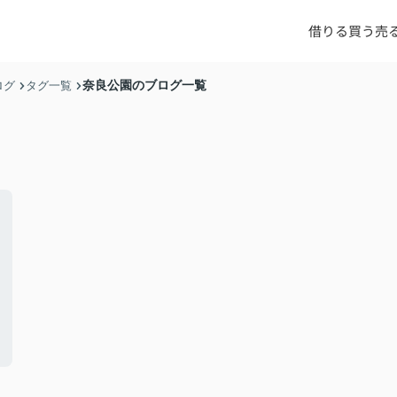
借りる
買う
売
奈良公園のブログ一覧
ログ
タグ一覧