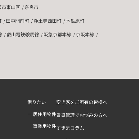
都市東山区
奈良市
町
田中門前町
浄土寺西田町
木瓜原町
線
叡山電鉄鞍馬線
阪急京都本線
京阪本線
借りたい
空き家をご所有の皆様へ
居住用物件
賃貸管理でお悩みの方へ
事業用物件
すきまコラム