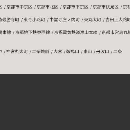
区
京都市中京区
京都市北区
京都市下京区
京都市伏見区
京
崎最勝寺町
東今小路町
中堂寺庄ノ内町
東丸太町
吉田上大路
鴨東線
京都地下鉄東西線
京福電気鉄道嵐山本線
京都市営烏丸
中
神宮丸太町
二条城前
大宮
鞍馬口
東山
丹波口
二条