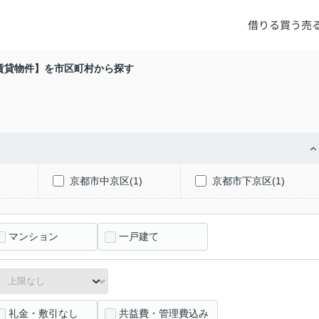
借りる
買う
売
賃貸物件】を市区町村から探す
)
京都市中京区(1)
京都市下京区(1)
マンション
一戸建て
礼金・敷引なし
共益費・管理費込み