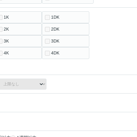
1K
1DK
2K
2DK
3K
3DK
4K
4DK