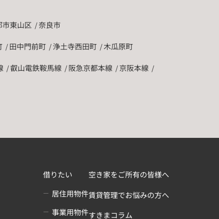
都市東山区
奈良市
町
田中門前町
浄土寺西田町
木瓜原町
線
叡山電鉄鞍馬線
阪急京都本線
京阪本線
借りたい
空き家をご所有の皆様へ
居住用物件
賃貸管理でお悩みの方へ
事業用物件
すきまコラム