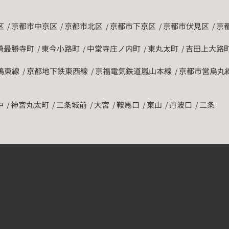
区
京都市中京区
京都市北区
京都市下京区
京都市伏見区
京
崎最勝寺町
東今小路町
中堂寺庄ノ内町
東丸太町
吉田上大路
鴨東線
京都地下鉄東西線
京福電気鉄道嵐山本線
京都市営烏丸
中
神宮丸太町
二条城前
大宮
鞍馬口
東山
丹波口
二条